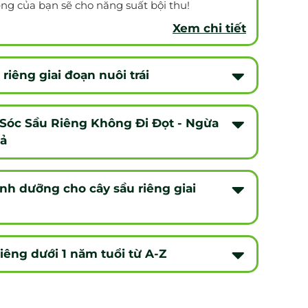
êng của bạn sẽ cho năng suất bội thu!
Xem chi tiết
 riêng giai đoạn nuôi trái
óc Sầu Riêng Không Đi Đọt - Ngừa
ả
nh dưỡng cho cây sầu riêng giai
iêng dưới 1 năm tuổi từ A-Z