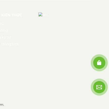
- KIẾN THỨC
NG
nông
 kỹ sư
trồng trọt
am.