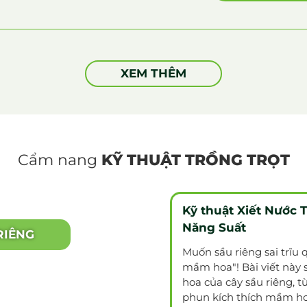
XEM THÊM
Cẩm nang
KỸ THUẬT TRỒNG TRỌT
Kỹ thuật Xiết Nước
Năng Suất
RIÊNG
Muốn sầu riêng sai trĩu quả? Khám phá ngay bí quyết "xi
mầm hoa"! Bài viết này 
hoa của cây sầu riêng, từ
phun kích thích mầm hoa cho