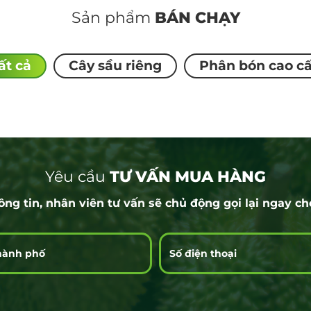
Sản phẩm
BÁN CHẠY
ất cả
Cây sầu riêng
Phân bón cao c
Yêu cầu
TƯ VẤN MUA HÀNG
ông tin, nhân viên tư vấn sẽ chủ động gọi lại ngay c