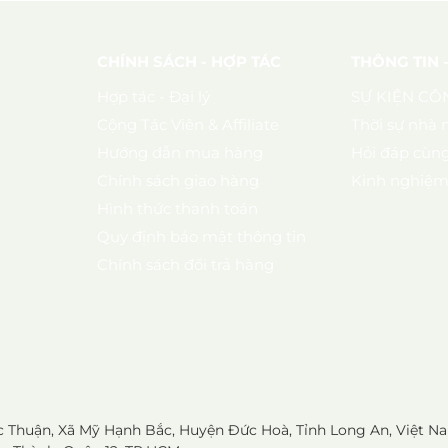
CHÍNH SÁCH - HỢP TÁC
THÔNG TIN 
Hợp tác - Đại lý
SỰ KIỆN CÔ
Cộng Tác Viên & Affiliate
Thời sự nhà 
Hướng dẫn mua hàng
Hỏi đáp cùng
Chính sách giao hàng
Kinh nghiệm 
Hình thức thanh toán
Quy định bảo mật thông tin
Chính sách đổi trả hàng
 Thuận, Xã Mỹ Hạnh Bắc, Huyện Đức Hoà, Tỉnh Long An, Việt N