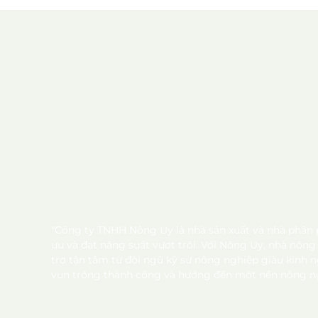
"Công ty TNHH Nông Uy là nhà sản xuất và nhà phân p
ưu và đạt năng suất vượt trội. Với Nông Uy, nhà nôn
trợ tận tâm từ đội ngũ kỹ sư nông nghiệp giàu kinh
vun trồng thành công và hướng đến một nền nông ng