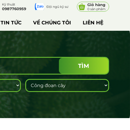
Kỹ thuật
Giỏ hàng
Đội ngũ kỹ sư
0987760959
0 sản phẩm
TIN TỨC
VỀ CHÚNG TÔI
LIÊN HỆ