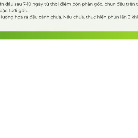
đầu sau 7-10 ngày từ thời điểm bón phân gốc, phun đều trên tá
hoặc tưới gốc.
 lượng hoa ra đều cành chưa. Nếu chưa, thực hiện phun lần 3 kh
. Không nên tưới sớm để tránh làm ảnh hưởng đến mầm hoa và q
hi nước tràn trên mặt đất.
á nhiều để không gây sốc nước.
 hạt phấn khỏe, giúp thụ phấn tốt.
ờng để trái phát triển tốt.
 quan trọng để cây ra hoa đều, tăng khả năng đậu trái và đạt n
tạo mầm và tưới nước một cách cẩn thận theo hướng dẫn để đạt