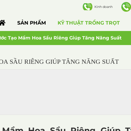
Kinh doanh
SẢN PHẨM
KỸ THUẬT TRỒNG TRỌT
Nước Tạo Mầm Hoa Sầu Riêng Giúp Tăng Năng Suất
OA SẦU RIÊNG GIÚP TĂNG NĂNG SUẤT
o Mầm Hoa Sầu Riêng Giúp T