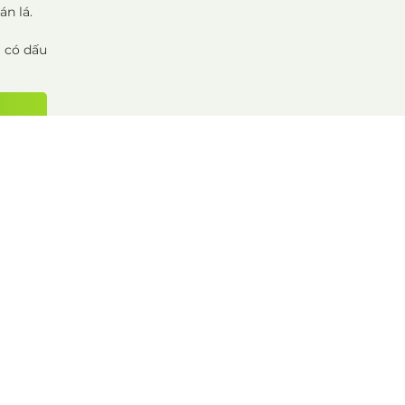
n lá.
i có dấu
uá trình
ăng suất
 kết quả