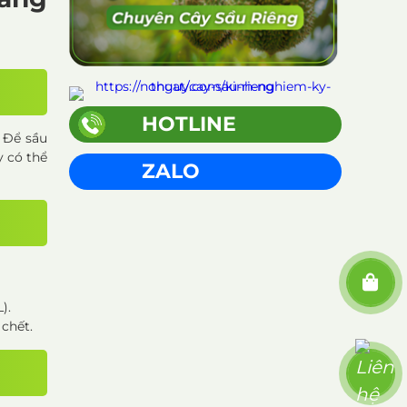
HOTLINE
. Để sầu
y có thể
ZALO
).
chết.