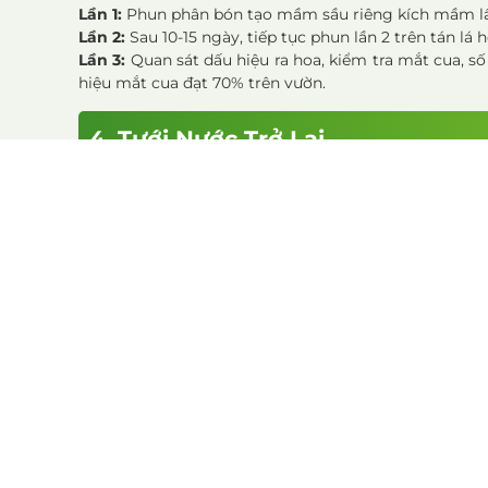
Lần 1:
Phun phân bón tạo mầm sầu riêng kích mầm lần 
Lần 2:
Sau 10-15 ngày, tiếp tục phun lần 2 trên tán lá 
Lần 3:
Quan sát dấu hiệu ra hoa, kiểm tra mắt cua, số
hiệu mắt cua đạt 70% trên vườn.
4. Tưới Nước Trở Lại
Tưới lại khi mầm hoa dài 3-4 cm tại vị trí đậu trái
đậu trái.
Cách tưới:
Tưới đều nước từ ngoài tán vào trong đến k
Tiếp tục tưới khi thấy lớp đất mặt khô, tránh tưới qu
Trước khi hoa nở (1 tuần): Giảm 2/3 lượng nước để giữ
Sau khi đậu trái, tăng dần lượng nước về mức bình thư
Kết luận
Kỹ thuật xiết nước tạo mầm hoa cho sầu riêng là bước
cao. Bà con nên thực hiện các bước xiết nước, phun 
tốt nhất.