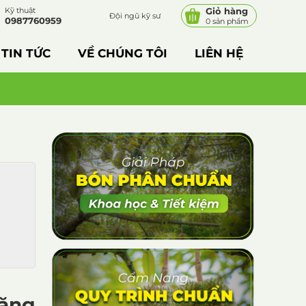
Kỹ thuật
Giỏ hàng
Đội ngũ kỹ sư
0987760959
0 sản phẩm
TIN TỨC
VỀ CHÚNG TÔI
LIÊN HỆ
ăng