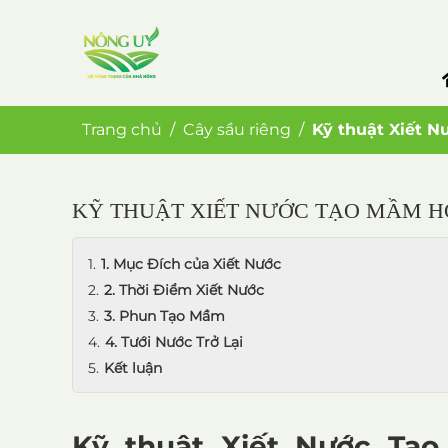
Trang chủ
Cây sầu riêng
Kỹ thuật Xiết 
KỸ THUẬT XIẾT NƯỚC TẠO MẦM H
1. Mục Đích của Xiết Nước
2. Thời Điểm Xiết Nước
3. Phun Tạo Mầm
4. Tưới Nước Trở Lại
Kết luận
Kỹ thuật Xiết Nước Tạ