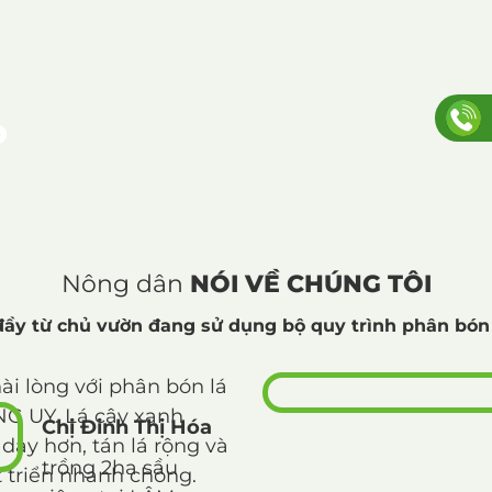
P
Nông dân
NÓI VỀ CHÚNG TÔI
ầy từ chủ vườn đang sử dụng bộ quy trình phân bón
 hài lòng với phân bón lá
G UY. Lá cây xanh
Chị Đinh Thị Hóa
dày hơn, tán lá rộng và
trồng 2ha sầu
 triển nhanh chóng.