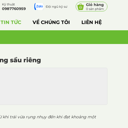
Kỹ thuật
Giỏ hàng
Đội ngũ kỹ sư
0987760959
0 sản phẩm
TIN TỨC
VỀ CHÚNG TÔI
LIÊN HỆ
ồng sầu riêng
từ khi trái vừa rụng nhụy đến khi đạt khoảng một