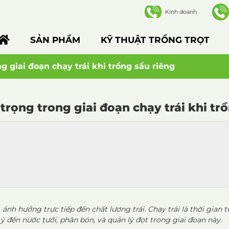
Kinh doanh
SẢN PHẨM
KỸ THUẬT TRỒNG TRỌT
g giai đoạn chạy trái khi trồng sầu riêng
trọng trong giai đoạn chạy trái khi tr
 ảnh hưởng trực tiếp đến chất lượng trái.
Chạy trái
là thời gian 
 ý đến
nước tưới
,
phân bón
, và
quản lý đọt
trong giai đoạn này.