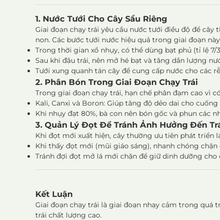
1. Nước Tưới Cho Cây Sầu Riêng
Giai đoạn chạy trái yêu cầu nước tưới điều độ để cây t
non. Các bước tưới nước hiệu quả trong giai đoạn này
Trong thời gian xổ nhụy, có thể dùng bạt phủ (tỉ lệ 7/3
Sau khi đậu trái, nên mở hé bạt và tăng dần lượng nư
Tưới xung quanh tán cây để cung cấp nước cho các rễ
2. Phân Bón Trong Giai Đoạn Chạy Trái
Trong giai đoạn chạy trái, hạn chế phân đạm cao vì có
Kali, Canxi và Boron: Giúp tăng độ dẻo dai cho cuống t
Khi nhụy đạt 80%, bà con nên bón gốc và phun các nh
3. Quản Lý Đọt Để Tránh Ảnh Hưởng Đến Tr
Khi đọt mới xuất hiện, cây thường ưu tiên phát triển 
Khi thấy đọt mới (mũi giáo sáng), nhanh chóng chặn 
Tránh đợi đọt mở lá mới chặn để giữ dinh dưỡng cho c
Kết Luận
Giai đoạn chạy trái là giai đoạn nhạy cảm trong quá t
trái chất lượng cao.