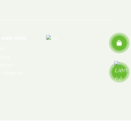
- KIẾN THỨC
NG
nông
 kỹ sư
trồng trọt