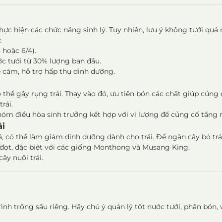
hực hiện các chức năng sinh lý. Tuy nhiên, lưu ý không tưới quá 
:
 hoặc 6/4).
ớc tưới từ 30% lượng ban đầu.
 cám, hỗ trợ hấp thụ dinh dưỡng.
 thể gây rụng trái. Thay vào đó, ưu tiên bón các chất giúp củng 
rái.
óm điều hòa sinh trưởng kết hợp với vi lượng để củng cố tầng r
ái
lá, có thể làm giảm dinh dưỡng dành cho trái. Để ngăn cây bỏ trá
đọt, đặc biệt với các giống Monthong và Musang King.
ây nuôi trái.
rình trồng sầu riêng. Hãy chú ý quản lý tốt nước tưới, phân bón,