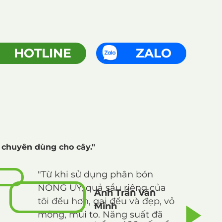
HOTLINE
ZALO
 chuyên dùng cho cây."
"Từ khi sử dụng phân bón
NÔNG UY, quả sầu riêng của
Anh Trần Văn
tôi đều hơn, gai đều và đẹp, vỏ
Minh
mỏng, múi to. Năng suất đã